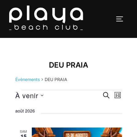
Aller
au
PERMUT
contenu
DEU PRAIA
Évènements
DEU PRAIA
Évènements
À venir
N
R
RECHERCHE
LISTE
a
S
e
août 2026
é
v
c
l
i
SAM
e
h
g
15