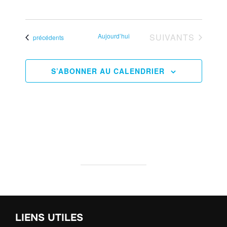
i
è
.
n
g
ÉVÈNEMENTS
e
Aujourd’hui
SUIVANTS
Évènements
précédents
a
m
t
e
S’ABONNER AU CALENDRIER
i
n
t
o
n
d
e
v
u
LIENS UTILES